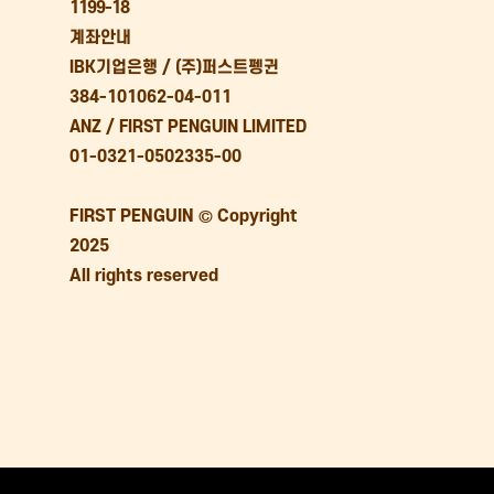
1199-18
계좌안내
IBK기업은행 / (주)퍼스트펭귄
384-101062-04-011
ANZ / FIRST PENGUIN LIMITED
01-0321-0502335-00
FIRST PENGUIN © Copyright
2025
All rights reserved